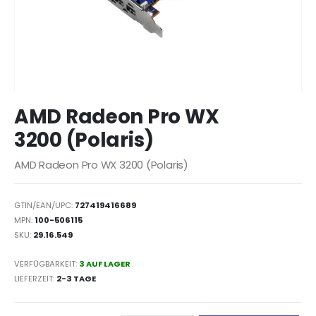
Zum
AMD Radeon Pro WX
Anfang
der
3200 (Polaris)
Bildergalerie
springen
AMD Radeon Pro WX 3200 (Polaris)
GTIN/EAN/UPC:
727419416689
MPN:
100-506115
SKU:
29.16.549
VERFÜGBARKEIT:
3 AUF LAGER
LIEFERZEIT
2-3 TAGE