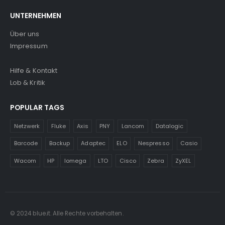
UNTERNEHMEN
Über uns
Impressum
Hilfe & Kontakt
Lob & Kritik
POPULAR TAGS
Netzwerk
Fluke
Axis
PNY
Lancom
Datalogic
Barcode
Backup
Adaptec
ELO
Nespresso
Casio
Wacom
HP
Iomega
LTO
Cisco
Zebra
ZyXEL
© 2024 blue.it. Alle Rechte vorbehalten.