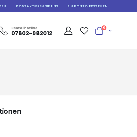
DEN
KONTAKTIEREN SIE UNS
EIN KONTO ERSTELLEN
Artikel
Bestellhotline
0
07802-982012
Warenkorb
tionen