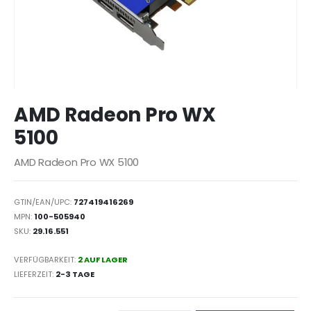
Zum
AMD Radeon Pro WX
Anfang
der
5100
Bildergalerie
springen
AMD Radeon Pro WX 5100
GTIN/EAN/UPC:
727419416269
MPN:
100-505940
SKU:
29.16.551
VERFÜGBARKEIT:
2 AUF LAGER
LIEFERZEIT
2-3 TAGE