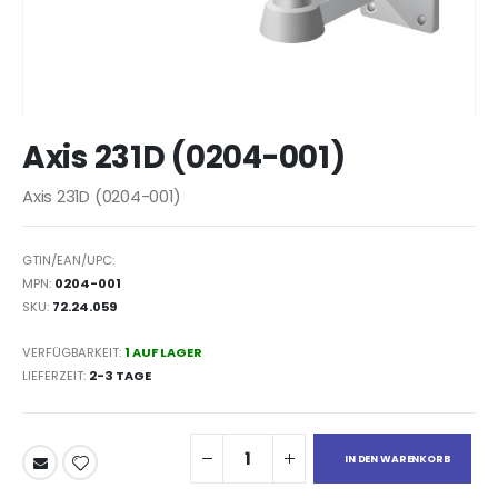
Zum
Axis 231D (0204-001)
Anfang
der
Axis 231D (0204-001)
Bildergalerie
springen
GTIN/EAN/UPC:
MPN:
0204-001
SKU:
72.24.059
VERFÜGBARKEIT:
1 AUF LAGER
LIEFERZEIT
2-3 TAGE
IN DEN WARENKORB