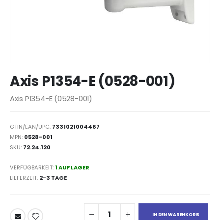
Zum
Axis P1354-E (0528-001)
Anfang
der
Axis P1354-E (0528-001)
Bildergalerie
springen
GTIN/EAN/UPC:
7331021004467
MPN:
0528-001
SKU:
72.24.120
VERFÜGBARKEIT:
1 AUF LAGER
LIEFERZEIT
2-3 TAGE
IN DEN WARENKORB