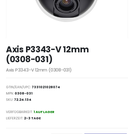
Zum
Axis P3343-V 12mm
Anfang
der
(0308-031)
Bildergalerie
springen
Axis P3343-V 12mm (0308-031)
GTIN/EAN/UPC:
7331021028074
MPN:
0308-031
SKU:
72.24.134
VERFÜGBARKEIT:
1 AUF LAGER
LIEFERZEIT
2-3 TAGE