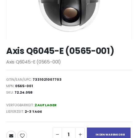
Zum
Axis Q6045-E (0565-001)
Anfang
der
Axis Q6045-E (0565-001)
Bildergalerie
springen
GTIN/EAN/UPC:
7331021007703
MPN:
0565-001
SKU:
72.24.058
VERFÜGBARKEIT:
2 AUF LAGER
LIEFERZEIT
2-3 TAGE
IN DEN WARENKORB