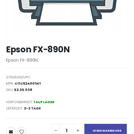
Zum
Epson FX-890N
Anfang
der
Epson FX-890N
Bildergalerie
springen
GTIN/EAN/UPC:
MPN:
C11C524001NT
SKU:
62.36.038
VERFÜGBARKEIT:
1 AUF LAGER
LIEFERZEIT
2-3 TAGE
IN DEN WARENKORB