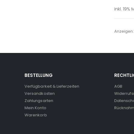
inkl. 19%
Anzeigen
BESTELLUNG
RECHTLI
Verfügbarkeit & Lieferzeiten
AGB
Versandkosten
Widerrufs
Zahlungsarten
Datensch
Mein Konto
Rücknahm
Warenkorb