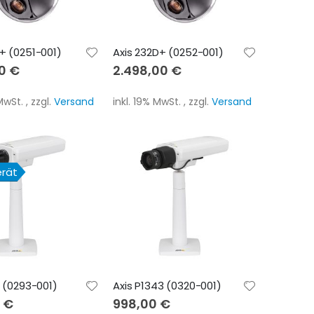
D+ (0251-001)
Axis 232D+ (0252-001)
00 €
2.498,00 €
 MwSt.
,
zzgl.
Versand
inkl. 19% MwSt.
,
zzgl.
Versand
erät
1 (0293-001)
Axis P1343 (0320-001)
 €
998,00 €