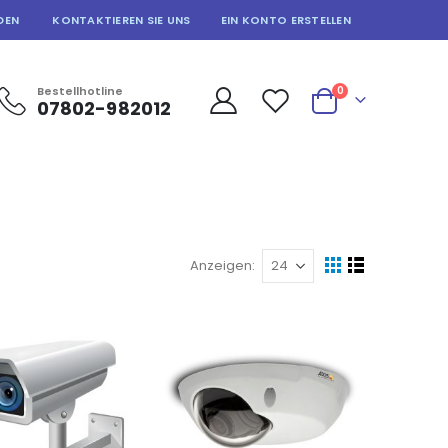
DEN
KONTAKTIEREN SIE UNS
EIN KONTO ERSTELLEN
Artikel
Bestellhotline
0
07802-982012
Warenkorb
Anzeigen
Ansicht
Raster
Liste
als