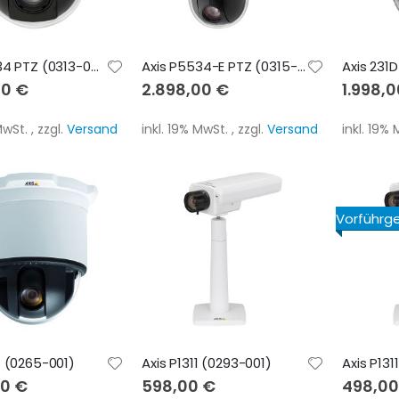
Axis P5534 PTZ (0313-001)
Axis P5534-E PTZ (0315-002)
Axis 231
00 €
2.898,00 €
1.998,
 MwSt.
,
zzgl.
Versand
inkl. 19% MwSt.
,
zzgl.
Versand
inkl. 19%
Vorführg
D (0265-001)
Axis P1311 (0293-001)
Axis P131
00 €
598,00 €
498,00