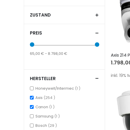
ZUSTAND
PREIS
65,00 € - 8.798,00 €
Axis 214
1.798,0
inkl. 19%
HERSTELLER
item
Honeywell/Intermec
1
items
Axis
254
item
Canon
1
item
Samsung
1
items
Bosch
29