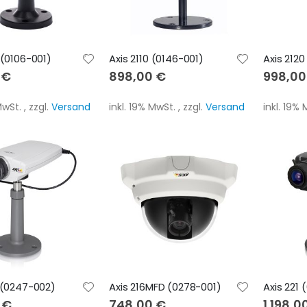
 (0106-001)
Axis 2110 (0146-001)
Axis 2120
 €
898,00 €
998,00
 MwSt.
,
zzgl.
Versand
inkl. 19% MwSt.
,
zzgl.
Versand
inkl. 19%
M (0247-002)
Axis 216MFD (0278-001)
Axis 221 
 €
748,00 €
1.198,0