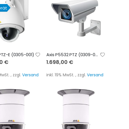
erät
 PTZ-E (0305-001)
Axis P5532 PTZ (0309-001)
00 €
1.698,00 €
 MwSt.
,
zzgl.
Versand
inkl. 19% MwSt.
,
zzgl.
Versand