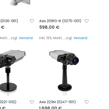
 (0126-001)
Axis 209FD-R (0275-001)
 €
598,00 €
 MwSt.
,
zzgl.
Versand
inkl. 19% MwSt.
,
zzgl.
Versand
(0221-002)
Axis 223M (0247-001)
0 €
1.698,00 €