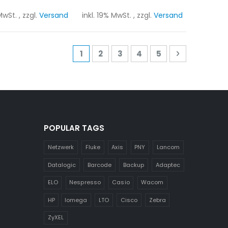
 MwSt.
,
zzgl.
Versand
inkl. 19% MwSt.
,
zzgl.
Versand
Seite
Sie lesen gerade Seite
Seite
Seite
Seite
Seite
Seite
Weiter
1
2
3
4
5
POPULAR TAGS
Netzwerk
Fluke
Axis
PNY
Lancom
Datalogic
Barcode
Backup
Adaptec
ELO
Nespresso
Casio
Wacom
HP
Iomega
LTO
Cisco
Zebra
ZyXEL