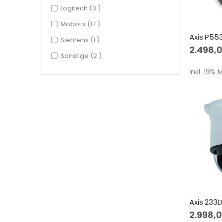
items
Logitech
3
items
Mobotix
17
item
Siemens
1
2.498,
items
Sonstige
2
inkl. 19%
Axis 233
2.998,