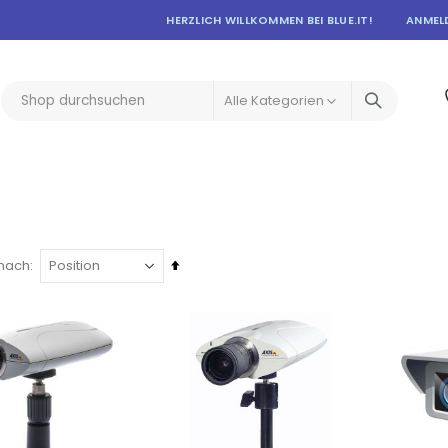
HERZLICH WILLKOMMEN BEI BLUE.IT!
ANMEL
In
 nach
absteigender
Reihenfolge