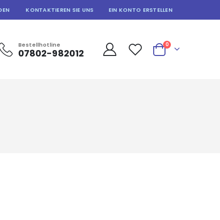
DEN
KONTAKTIEREN SIE UNS
EIN KONTO ERSTELLEN
Artikel
Bestellhotline
0
07802-982012
Warenkorb