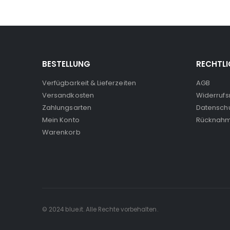
BESTELLUNG
RECHTLI
Verfügbarkeit & Lieferzeiten
AGB
Versandkosten
Widerrufs
Zahlungsarten
Datensch
Mein Konto
Rücknahm
Warenkorb
© 2024 blue.it. Alle Rechte vorbehalten.