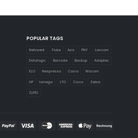
POPULAR TAGS
Netzwerk
Fluke
Axis
PNY
Lancom
Datalogic
Barcode
Backup
Adaptec
ELO
Nespresso
Casio
Wacom
HP
Iomega
LTO
Cisco
Zebra
ZyXEL