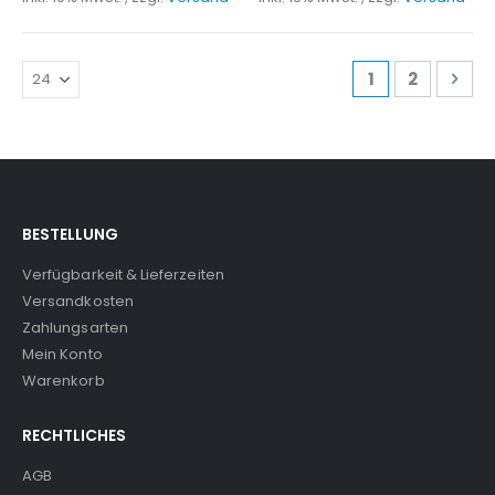
Seite
Sie lesen gera
Seite
Seit
Wei
1
2
BESTELLUNG
Verfügbarkeit & Lieferzeiten
Versandkosten
Zahlungsarten
Mein Konto
Warenkorb
RECHTLICHES
AGB