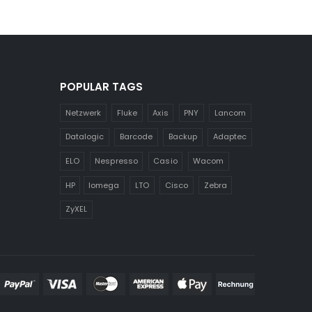
POPULAR TAGS
Netzwerk
Fluke
Axis
PNY
Lancom
Datalogic
Barcode
Backup
Adaptec
ELO
Nespresso
Casio
Wacom
HP
Iomega
LTO
Cisco
Zebra
ZyXEL