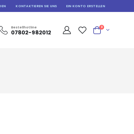
DEN
KONTAKTIEREN SIE UNS
EIN KONTO ERSTELLEN
Artikel
Bestellhotline
0
07802-982012
Warenkorb