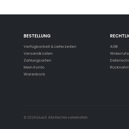
BESTELLUNG
RECHTLI
Verfügbarkeit & Lieferzeiten
AGB
Versandkosten
Widerrufs
Zahlungsarten
Datensch
Mein Konto
Rücknahm
Warenkorb
© 2024 blue.it. Alle Rechte vorbehalten.